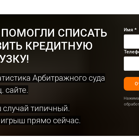
 ПОМОГЛИ СПИСАТЬ
Имя *
ЗИТЬ КРЕДИТНУЮ
Телеф
УЗКУ!
атистика Арбитражного суда
О
. сайте.
Нажимая
обрабо
ш случай типичный.
игрыш прямо сейчас.