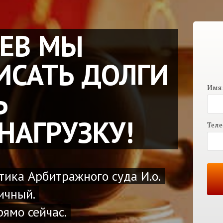
АЕВ МЫ
ИСАТЬ ДОЛГИ
Имя
Ь
НАГРУЗКУ!
Теле
тика Арбитражного суда И.о.
ичный.
ямо сейчас.