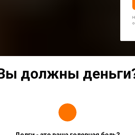
Н
о
Вы должны деньги
Долги - это ваша головная боль?